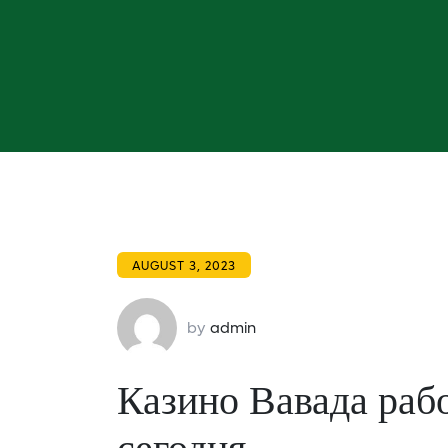
AUGUST 3, 2023
by
admin
Казино Вавада рабо