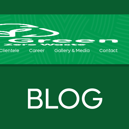
Clientele
Career
Gallery & Media
Contact
BLOG