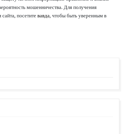
вероятность мошенничества. Для получения
 сайта, посетите
вавда
, чтобы быть уверенным в