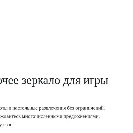
чее зеркало для игры
ты и настольные развлечения без ограничений.
лаждайтесь многочисленными предложениями.
т вас!