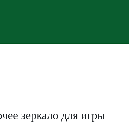
чее зеркало для игры