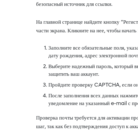
безопасный источник для ссылки.
На главной странице найдите кнопку “Регист
части экрана. Кликните на нее, чтобы начать
Заполните все обязательные поля, ука
дату рождения, адрес электронной поч
Выберите надежный пароль, который вк
защитить ваш аккаунт.
Пройдите проверку CAPTCHA, если она
После заполнения всех данных нажмите
уведомление на указанный e-mail с пр
Проверка почты требуется для активации пр
шаг, так как без подтверждения доступ к акк