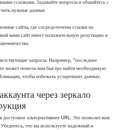
нными ссылками. Задавайте вопросы и общайтесь с
учить нужные данные.
онные сайты, где сосредоточены ссылки на
нный вами сайт имеет положительную репутацию и
ошенничества.
тветствующие запросы. Например, “последнее
 Это может помочь вам быстро найти необходимую
убликации, чтобы избежать устаревших данных.
аккаунта через зеркало
рукция
 доступное альтернативное URL. Это позволит вам
 Убедитесь, что вы используете надежный и