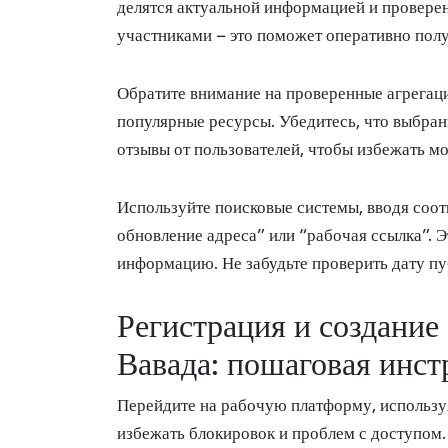
делятся актуальной информацией и провере
участниками – это поможет оперативно пол
Обратите внимание на проверенные агрегаци
популярные ресурсы. Убедитесь, что выбра
отзывы от пользователей, чтобы избежать м
Используйте поисковые системы, вводя соо
обновление адреса” или “рабочая ссылка”.
информацию. Не забудьте проверить дату п
Регистрация и создание 
Вавада: пошаговая инст
Перейдите на рабочую платформу, используя
избежать блокировок и проблем с доступом.