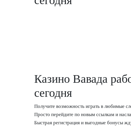
сегодня
Казино Вавада рабо
сегодня
Получите возможность играть в любимые сло
Просто перейдите по новым ссылкам и нас
Быстрая регистрация и выгодные бонусы жду