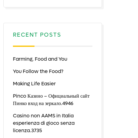
RECENT POSTS
Farming, Food and You
You Follow the Food?
Making Life Easier
Pinco Казино – Официальный сайт
Пинко вход на зеркало.4946
Casino non AAMS in Italia
esperienza di gioco senza
licenza.3735